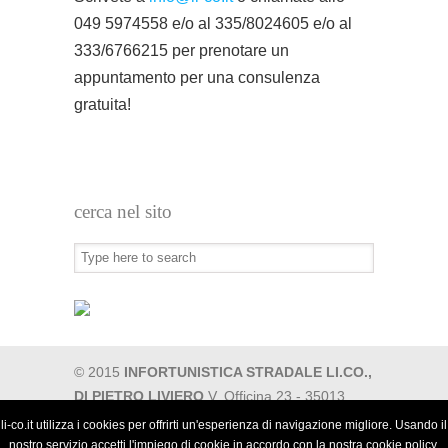
049 5974558 e/o al 335/8024605 e/o al
333/6766215 per prenotare un
appuntamento per una consulenza
gratuita!
cerca nel sito
© 2015
INFORTUNISTICA STRADALE LI.CO.,
DI PIETRO LIVIERO
V. Officina 23 - 35013
Cittadella (PD) tel. 049 5974558, 333 6766215
li-co.it utilizza i cookies per offrirti un'esperienza di navigazione migliore. Usando il
fax. 049 5974558 - P.IVA 02639280284
nostro servizio accetti l'impiego di cookie in accordo con la nostra cookie policy.